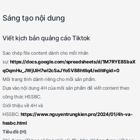
Sáng tạo nội dung
Viết kịch bản quảng cáo Tiktok
Sao chép file content dành cho mỗi nhân
sự:
https://docs.google.com/spreadsheets/d/1M7RYE8SbaX
qOqmHu_JWjUiH7wI2cSaJYo5V88htIIq4/edit#gid=0
Mỗi trang tính dành riêng cho mỗi sản phẩm.
Dựa vào nội dung 4H của mỗi sản phẩm để viết content theo
công thức HSSBC.
Giới thiệu về 4H và
HSSBC:
https://www.nguyentrungkien.pro/2024/01/4h-va-
hssbc.html
Tiêu đề (H)