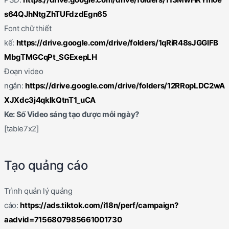
s64QJhNtgZhTUFdzdEgn65
Font chữ thiết
kế:
https://drive.google.com/drive/folders/1qRiR48sJGGlFB
MbgTMGCqPt_SGExepLH
Đoạn video
ngắn:
https://drive.google.com/drive/folders/12RRopLDC2wA
XJXdc3j4qklkQtnT1_uCA
Ke: Số Video sáng tạo được mỗi ngày?
[table7x2]
Tạo quảng cáo
Trình quản lý quảng
cáo:
https://ads.tiktok.com/i18n/perf/campaign?
aadvid=7156807985661001730