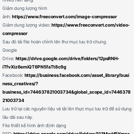
Giảm dung lượng hình
ảnh:
https://www.freeconvert.com/image-compressor
Giảm dung lượng video:
https://www.freeconvert.com/video-
compressor
Sau đó tải file hoàn chỉnh lên thư mục lưu trữ chung.
Google
Drive:
https://drive.google.com/drive/folders/12psRNH-
iTfvXiz6emiQT6PN5faTt8c9g
Facebook:
https://business.facebook.com/asset_library/busi
ness_creatives/?
business_id=744637821003734&global_scope_id=7446378
21003734
Lưu trữ lại các nguyên liệu và tải lên thực mục lưu trữ để sử dụng
lâu dài sau này.
File thiết kế hình ảnh định dạng
PSD:
https://drive.google.com/drive/folders/113MwHRYmoe