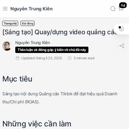
0 ₫
Nguyễn Trung Kiên
Trang chủ
Bài đăng
[Sáng tạo] Quay/dựng video quảng cáo
Thảo luận và đóng góp ý kiến về chủ đề này
3 minute read
Mục tiêu
Sáng tạo nội dung Quảng cáo Tiktok để đạt hiệu quả Doanh
thu/Chi phí (ROAS).
Những việc cần làm